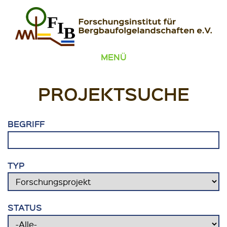
Zum Inhalt springen
FIB – Forschungsinstitut für Bergbaufolgelandschaften
Wir heilen Landschaften
MENÜ
PROJEKTSUCHE
BEGRIFF
TYP
STATUS