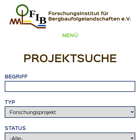
Zum Inhalt springen
FIB – Forschungsinstitut für Bergbaufolgelandschaften
Wir heilen Landschaften
MENÜ
PROJEKTSUCHE
BEGRIFF
TYP
STATUS