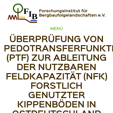
Zum Inhalt springen
FIB – Forschungsinstitut für Bergbaufolgelandschaften
Wir heilen Landschaften
MENÜ
ÜBERPRÜFUNG VON
PEDOTRANSFERFUNKT
(PTF) ZUR ABLEITUNG
DER NUTZBAREN
FELDKAPAZITÄT (NFK)
FORSTLICH
GENUTZTER
KIPPENBÖDEN IN