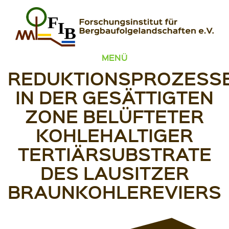
Zum Inhalt springen
FIB – Forschungsinstitut für Bergbaufolgelandschaften
Wir heilen Landschaften
MENÜ
REDUKTIONSPROZESS
IN DER GESÄTTIGTEN
ZONE BELÜFTETER
KOHLEHALTIGER
TERTIÄRSUBSTRATE
DES LAUSITZER
BRAUNKOHLEREVIERS