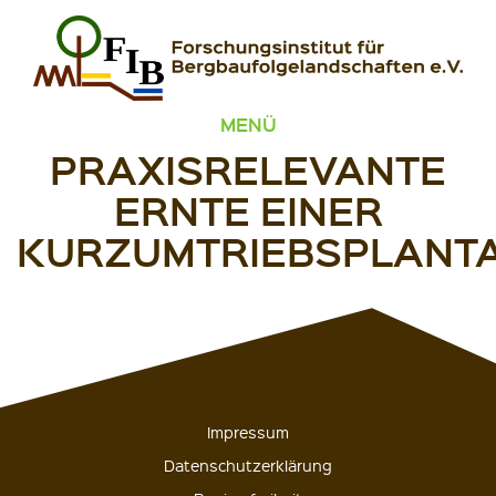
Zum Inhalt springen
FIB – Forschungsinstitut für Bergbaufolgelandschaften
Wir heilen Landschaften
MENÜ
PRAXISRELEVANTE
ERNTE EINER
KURZUMTRIEBSPLANT
Impressum
Datenschutzerklärung