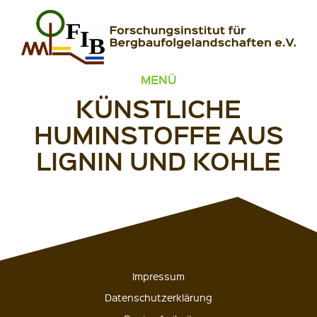
Zum Inhalt springen
FIB – Forschungsinstitut für Bergbaufolgelandschaften
Wir heilen Landschaften
MENÜ
KÜNSTLICHE
HUMINSTOFFE AUS
LIGNIN UND KOHLE
Impressum
Datenschutzerklärung