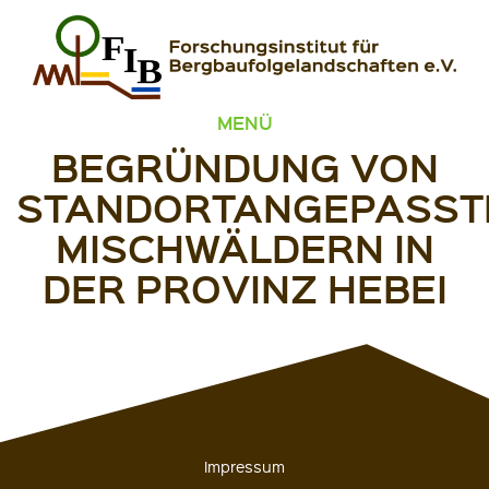
Zum Inhalt springen
FIB – Forschungsinstitut für Bergbaufolgelandschaften
Wir heilen Landschaften
MENÜ
BEGRÜNDUNG VON
STANDORTANGEPASST
MISCHWÄLDERN IN
DER PROVINZ HEBEI
Impressum