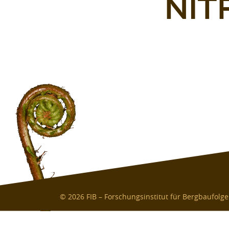
NIT
© 2026 FIB – Forschungsinstitut für Bergbaufolg