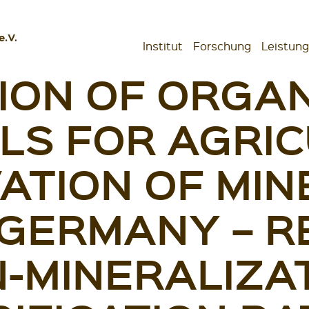
Institut
Forschung
Leistun
ION OF ORGA
schaften
LS FOR AGRI
ATION OF MINE
GERMANY – 
N-MINERALIZA