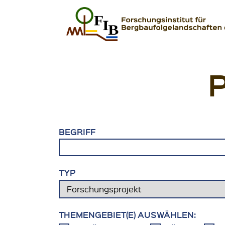
Zum Inhalt springen
FIB – Forschungsinstitut für Bergbaufolgeland
Wir heilen Landschaften
BEGRIFF
TYP
THEMENGEBIET(E) AUSWÄHLEN: