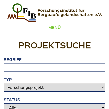
Zum Inhalt springen
FIB – Forschungsinstitut für Bergbaufolgelandschaften
Wir heilen Landschaften
MENÜ
PROJEKTSUCHE
BEGRIFF
TYP
STATUS