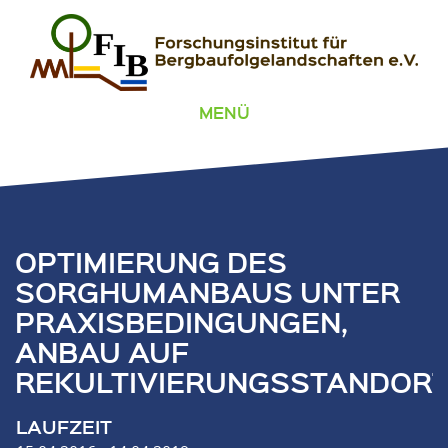
Zum Inhalt springen
FIB – Forschungsinstitut für Bergbaufolgelandschaften
Wir heilen Landschaften
MENÜ
OPTIMIERUNG DES
SORGHUMANBAUS UNTER
PRAXISBEDINGUNGEN,
ANBAU AUF
REKULTIVIERUNGSSTANDOR
LAUFZEIT