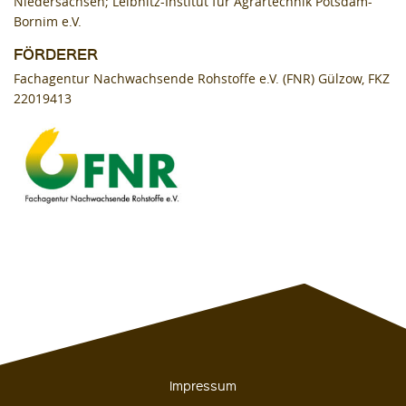
Niedersachsen; Leibnitz-Institut für Agrartechnik Potsdam-
Bornim e.V.
FÖRDERER
Fachagentur Nachwachsende Rohstoffe e.V. (FNR) Gülzow, FKZ
22019413
Impressum