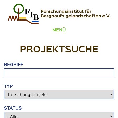
Zum Inhalt springen
FIB – Forschungsinstitut für Bergbaufolgelandschaften
Wir heilen Landschaften
MENÜ
PROJEKTSUCHE
BEGRIFF
TYP
STATUS