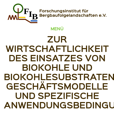
Zum Inhalt springen
FIB – Forschungsinstitut für Bergbaufolgelandschaften
Wir heilen Landschaften
MENÜ
ZUR
WIRTSCHAFTLICHKEIT
DES EINSATZES VON
BIOKOHLE UND
BIOKOHLESUBSTRATEN
GESCHÄFTSMODELLE
UND SPEZIFISCHE
ANWENDUNGSBEDING