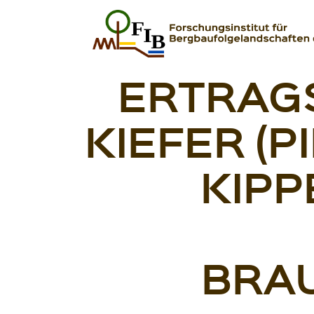
Zum Inhalt springen
ERTRAG
FIB – Forschungsinstitut für Bergbaufolgeland
Wir heilen Landschaften
KIEFER (P
KIP
BRA