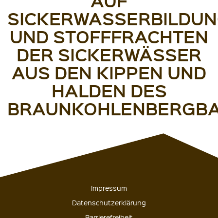
UF S
ICKERWASSERBILDUNG
ND STOFFFRACHTEN D
ER SICKERWÄSSER A
US DEN KIPPEN UND H
ALDEN DES B
RAUNKOHLENBERGBA
Impressum
Datenschutzerklärung
Barrierefreiheit