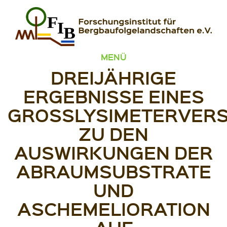
Zum Inhalt springen
FIB – Forschungsinstitut für Bergbaufolgelandschaften
Wir heilen Landschaften
MENÜ
DREIJÄHRIGE
ERGEBNISSE EINES
GROSSLYSIMETERVERSU
U DEN A
USWIRKUNGEN DER A
BRAUMSUBSTRATE U
ND A
SCHEMELIORATION A