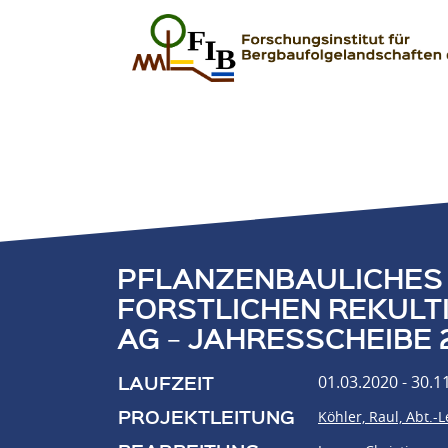
Zum Inhalt springen
FIB – Forschungsinstitut für Bergbaufolgeland
Wir heilen Landschaften
PFLANZENBAULICHES
FORSTLICHEN REKULT
AG − JAHRESSCHEIBE 
LAUFZEIT
01.03.2020 - 30.1
PROJEKTLEITUNG
Köhler, Raul, Abt.-Le