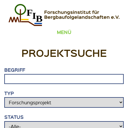
Zum Inhalt springen
FIB – Forschungsinstitut für Bergbaufolgelandschaften
Wir heilen Landschaften
MENÜ
PROJEKTSUCHE
BEGRIFF
TYP
STATUS