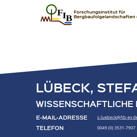
Zum Inhalt springen
FIB – Forschungsinstitut für Bergbaufolgeland
Wir heilen Landschaften
LÜBECK, STEF
WISSENSCHAFTLICHE 
E-MAIL-ADRESSE
s.luebeck@fib-ev.d
TELEFON
0049 (0) 3531-7907