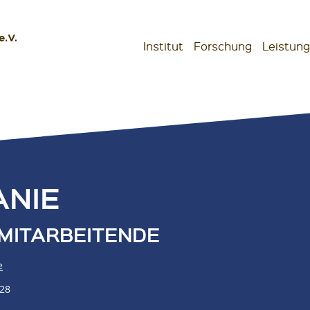
Institut
Forschung
Leistun
schaften
ANIE
MITARBEITENDE
e
 28