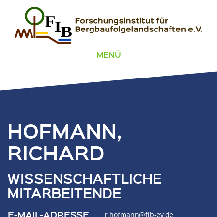
Zum Inhalt springen
FIB – Forschungsinstitut für Bergbaufolgelandschaften
Wir heilen Landschaften
MENÜ
HOFMANN,
RICHARD
WISSENSCHAFTLICHE
MITARBEITENDE
E-MAIL-ADRESSE
r.hofmann@fib-ev.de